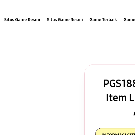
Situs Game Resmi
Situs Game Resmi
Game Terbaik
Game 
PGS188
Item L