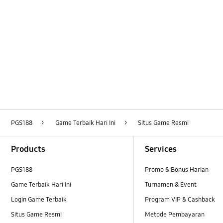
Layer Popup Close
PGS188
>
Game Terbaik Hari Ini
>
Situs Game Resmi
Footer Navigation
Products
Services
PGS188
Promo & Bonus Harian
Game Terbaik Hari Ini
Turnamen & Event
Login Game Terbaik
Program VIP & Cashback
Situs Game Resmi
Metode Pembayaran