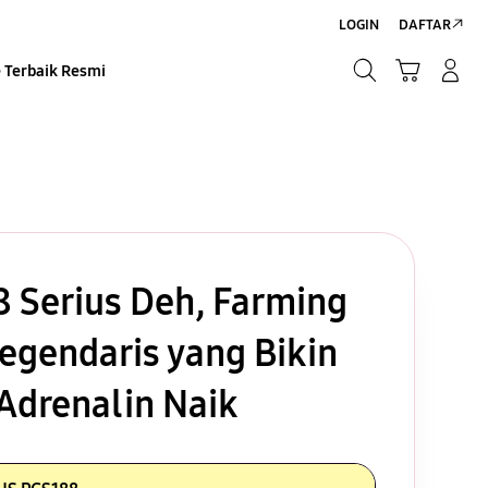
LOGIN
DAFTAR
Cari
Troli
Login/Sign-Up
Terbaik Resmi
Cari
 Serius Deh, Farming
egendaris yang Bikin
Adrenalin Naik