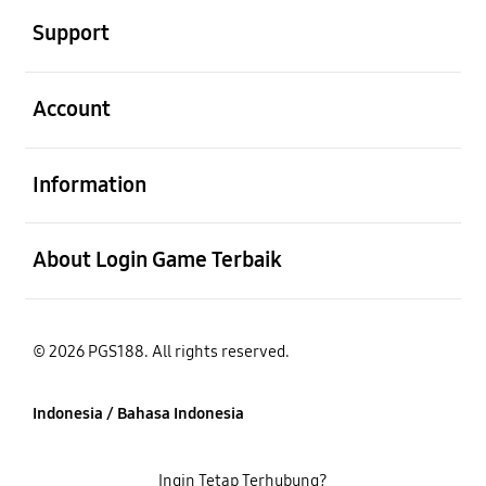
Support
Buka
Account
Buka
Information
Buka
About Login Game Terbaik
© 2026 PGS188. All rights reserved.
Indonesia / Bahasa Indonesia
Ingin Tetap Terhubung?