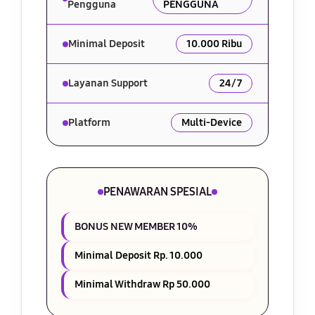
Pengguna
PENGGUNA
Minimal Deposit
10.000 Ribu
Layanan Support
24/7
Platform
Multi-Device
PENAWARAN SPESIAL
BONUS NEW MEMBER 10%
Minimal Deposit Rp. 10.000
Minimal Withdraw Rp 50.000