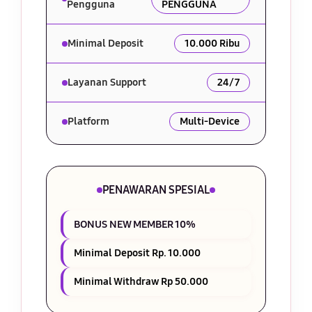
Pengguna
PENGGUNA
Minimal Deposit
10.000 Ribu
Layanan Support
24/7
Platform
Multi-Device
PENAWARAN SPESIAL
BONUS NEW MEMBER 10%
Minimal Deposit Rp. 10.000
Minimal Withdraw Rp 50.000