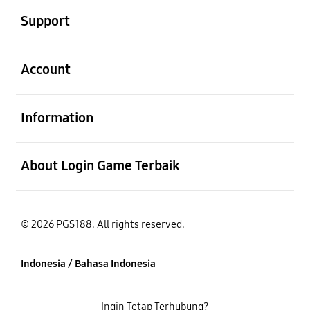
Support
Buka
Account
Buka
Information
Buka
About Login Game Terbaik
© 2026 PGS188. All rights reserved.
Indonesia / Bahasa Indonesia
Ingin Tetap Terhubung?