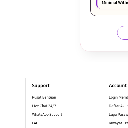
Minimal With
Support
Account
Pusat Bantuan
Login Mem
Live Chat 24/7
Daftar Aku
WhatsApp Support
Lupa Passw
FAQ
Riwayat Tr