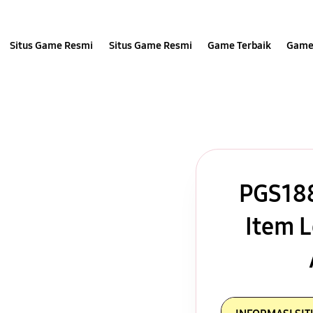
Situs Game Resmi
Situs Game Resmi
Game Terbaik
Game 
PGS188
Item L