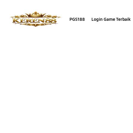
Skip
to
content
PGS188
Login Game Terbaik