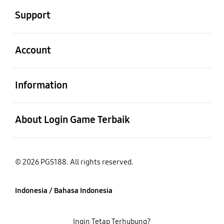
Support
Buka
Account
Buka
Information
Buka
About Login Game Terbaik
© 2026 PGS188. All rights reserved.
Indonesia / Bahasa Indonesia
Ingin Tetap Terhubung?