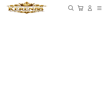
Skip
to
Cari
Troli
Login
Navigation
content