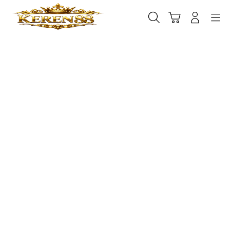
Skip
to
Cari
Troli
Login
Navigation
content