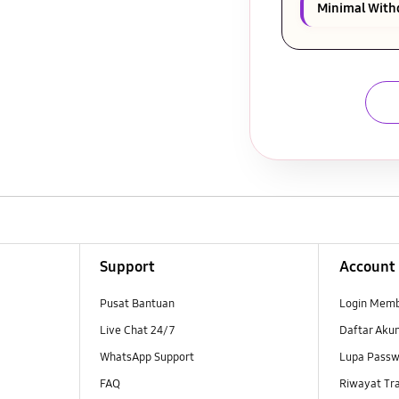
Minimal With
Support
Account
Pusat Bantuan
Login Mem
Live Chat 24/7
Daftar Aku
WhatsApp Support
Lupa Passw
FAQ
Riwayat Tr