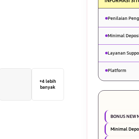
INFORMASI SIT
Penilaian Pen
Minimal Depos
Layanan Suppo
Platform
+4 lebih
banyak
BONUS NEW 
Minimal Depos