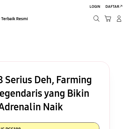
LOGIN
DAFTAR
Cari
Troli
Login/Sign-Up
Terbaik Resmi
Cari
 Serius Deh, Farming
egendaris yang Bikin
Adrenalin Naik